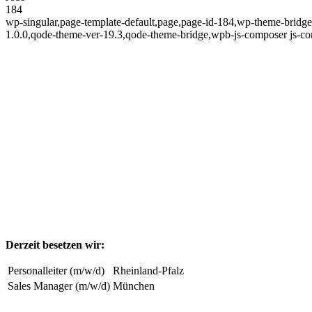
184
wp-singular,page-template-default,page,page-id-184,wp-theme-bridge
1.0.0,qode-theme-ver-19.3,qode-theme-bridge,wpb-js-composer js-co
Derzeit besetzen wir:
Personalleiter (m/w/d)
Rheinland-Pfalz
Sales Manager (m/w/d)
München