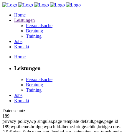
Home
Leistungen
Personalsuche
Beratung
Training
Jobs
Kontakt
Home
Leistungen
Personalsuche
Beratung
Training
Jobs
Kontakt
Datenschutz
189
privacy-policy,wp-singular,page-template-default,page,page-id-
189,wp-theme-bridge,wp-child-theme-bridge-child,bridge-core-
2.0.6,ajax_fade,page_not_loaded,,no_animation_on_touch,qode-