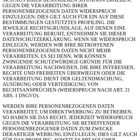
GEGEN DIE VERARBEITUNG IHRER
PERSONENBEZOGENEN DATEN WIDERSPRUCH
EINZULEGEN; DIES GILT AUCH FÜR EIN AUF DIESE
BESTIMMUNGEN GESTÜTZTES PROFILING. DIE
JEWEILIGE RECHTSGRUNDLAGE, AUF DENEN EINE
VERARBEITUNG BERUHT, ENTNEHMEN SIE DIESER
DATENSCHUTZERKLÄRUNG. WENN SIE WIDERSPRUCH
EINLEGEN, WERDEN WIR IHRE BETROFFENEN
PERSONENBEZOGENEN DATEN NICHT MEHR
VERARBEITEN, ES SEI DENN, WIR KÖNNEN
ZWINGENDE SCHUTZWÜRDIGE GRÜNDE FÜR DIE
VERARBEITUNG NACHWEISEN, DIE IHRE INTERESSEN,
RECHTE UND FREIHEITEN ÜBERWIEGEN ODER DIE
VERARBEITUNG DIENT DER GELTENDMACHUNG,
AUSÜBUNG ODER VERTEIDIGUNG VON
RECHTSANSPRÜCHEN (WIDERSPRUCH NACH ART. 21
ABS. 1 DSGVO).
WERDEN IHRE PERSONENBEZOGENEN DATEN
VERARBEITET, UM DIREKTWERBUNG ZU BETREIBEN,
SO HABEN SIE DAS RECHT, JEDERZEIT WIDERSPRUCH
GEGEN DIE VERARBEITUNG SIE BETREFFENDER
PERSONENBEZOGENER DATEN ZUM ZWECKE
DERARTIGER WERBUNG EINZULEGEN; DIES GILT AUCH
FÜR DAS PROFILING, SOWEIT ES MIT SOLCHER